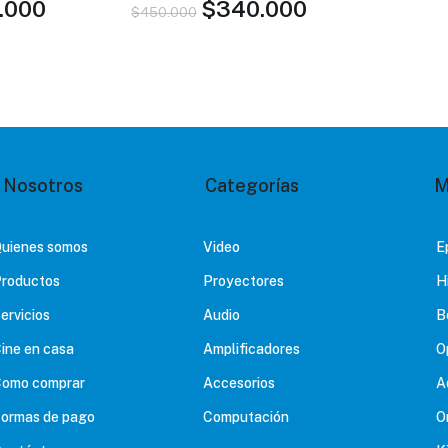
.000
$
340.000
$
450.000
RITO
AGREGAR AL CARRITO
Nosotros
Categorías
M
uienes somos
Video
E
roductos
Proyectores
H
ervicios
Audio
B
ine en casa
Amplificadores
O
omo comprar
Accesorios
A
ormas de pago
Computación
O