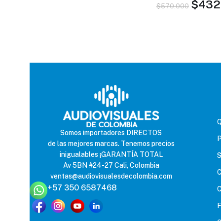
$
432
$
570.000
AGREGAR AL CAR
Q
Somos importadores DIRECTOS
P
de las mejores marcas. Tenemos precios
inigualables ¡GARANTÍA TOTAL
S
Av 5BN #24-27 Cali, Colombia
C
ventas@audiovisualesdecolombia.com
+57 350 6587468
C
F