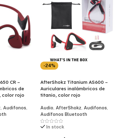
-24%
S650 CR –
AfterShokz Titanium AS600 –
ámbricos de
Auriculares inalámbricos de
 color rojo
titanio, color rojo
z
,
Audifonos
,
Audio
,
AfterShokz
,
Audifonos
,
oth
Audífonos Bluetooth
In stock