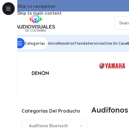
Skip to navigation
Skip to main content
Categorías
Inicio
Nosotros
Tienda
Servicios
Cine En Casa
Inicio
/
Audio
/
Audífonos Bluetooth
Mostrando los 2 re
Audífonos
Categorías Del Producto