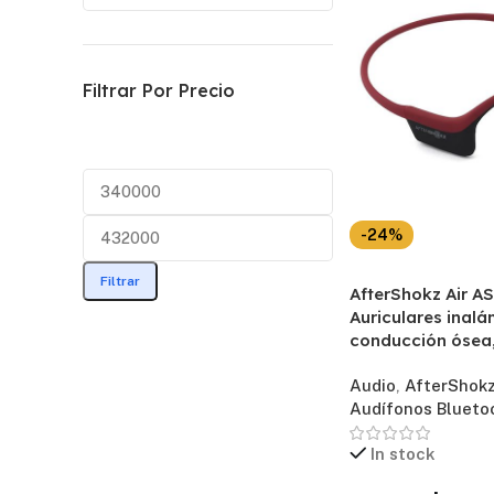
Filtrar Por Precio
-24%
Filtrar
AfterShokz Air A
Auriculares inal
conducción ósea,
Audio
,
AfterShok
Audífonos Blueto
In stock