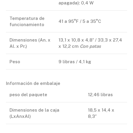
apagada): 0,4 W
Temperatura de
41 a 95°F / 5 a 35°C
funcionamiento
Dimensiones (An. x
13,1 x 10,8 x 4,8″ / 33,3 x 27,4
Al. x Pr.)
x 12,2 cm
Con patas
Peso
9 libras / 4,1 kg
Información de embalaje
peso del paquete
12,46 libras
Dimensiones de la caja
18,5 x 14,4 x
(LxAnxAl)
8,3″