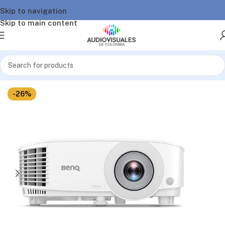
Skip to navigation
Skip to main content
Inicio
/
Video
/
Proyectores
/
Proyectores Línea Educativa
-26%