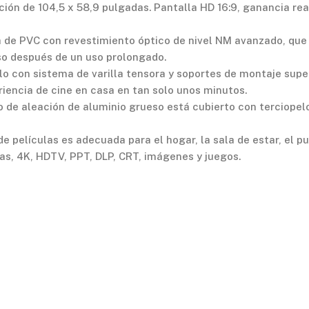
 de 104,5 x 58,9 pulgadas. Pantalla HD 16:9, ganancia real d
PVC con revestimiento óptico de nivel NM avanzado, que pr
uso después de un uso prolongado.
on sistema de varilla tensora y soportes de montaje superior
riencia de cine en casa en tan solo unos minutos.
aleación de aluminio grueso está cubierto con terciopelo n
elículas es adecuada para el hogar, la sala de estar, el pub
vas, 4K, HDTV, PPT, DLP, CRT, imágenes y juegos.