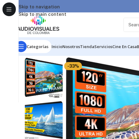
Skip to navigation
Skip to main content
Categorías
Inicio
Nosotros
Tienda
Servicios
Cine En Casa
Inicio
/
Video
/
Telon
/
Pantalla de proyector con marc
-33%